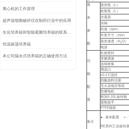
基
蒸发瓶（L）
离心机的工作原理
收集瓶（L）
冷凝器
本
超声波细胞破碎仪在制药行业中的应用
浴锅
转速（rpm）
参
生化培养箱和智能霉菌培养箱的联系与区别
外形尺寸（mm）
蒸发速度（H
O）
2
数
恒温振荡培养箱
电源
长效密封
本公司隔水式培养箱的正确使用方法
变频调速
功
连续收集
测温口
能
±0.2℃温控
四氟放料活塞
无火花电控系统
配
防爆电机
附加5-20L旋转瓶
置
退瓶扳手
PTFE隔套
● - 基本配置 ○ 
备注
RE系列工业旋转