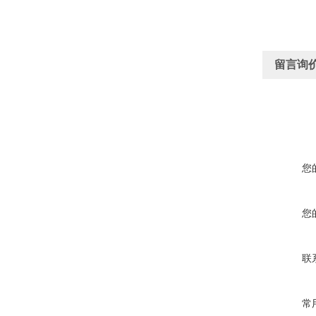
留言询
您
您
联
常