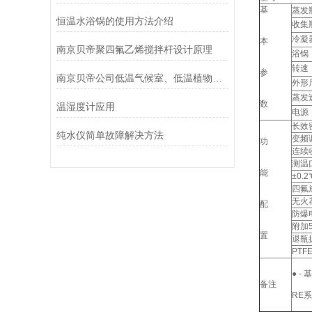
基
蒸发
恒温水浴锅的使用方法介绍
收集
冷凝
本
南京贝帝聚四氟乙烯搅拌杆设计原理
浴锅
转速
参
南京贝帝公司低温气候室、低温植物组培室全面开建
外形
蒸发
数
温湿度计应用
电源
长效
纯水仪简单故障解决方法
变频
功
连续
测温
能
±0.
四氟
无火
配
防爆
附加5
置
退瓶
PTF
● -
备注
RE