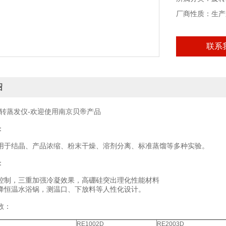
厂商性质：生产
联系
绍
旋转蒸发仪-欢迎使用南京贝帝产品
：
用于结晶、产品浓缩、粉末干燥、溶剂分离、标准蒸馏等多种实验。
：
控制，三重加强冷凝效果，高硼硅突出理化性能材料
降恒温水浴锅，测温口、下放料等人性化设计。
数：
RE1002D
RE2003D