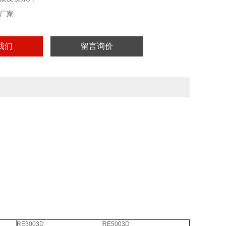
厂家
我们
留言询价
RE3003D
RE5003D