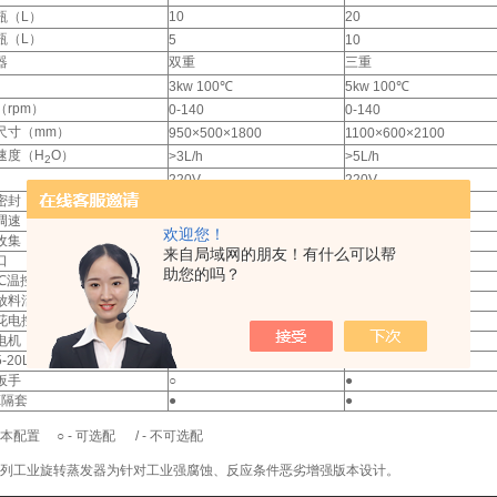
瓶（L）
10
20
瓶（L）
5
10
器
双重
三重
3kw 100℃
5kw 100℃
（rpm）
0-140
0-140
尺寸（mm）
950×500×1800
1100×600×2100
速度（H
O）
>3L/h
>5L/h
2
220V
220V
密封
●
●
调速
●
●
欢迎您！
收集
●
●
来自局域网的朋友！有什么可以帮
口
●
●
助您的吗？
2℃温控
●
●
放料活塞
●
●
花电控系统
●
●
电机
○
○
-20L旋转瓶
○
○
扳手
○
●
E隔套
●
●
 基本配置 ○ - 可选配 / - 不可选配
系列工业旋转蒸发器为针对工业强腐蚀、反应条件恶劣增强版本设计。