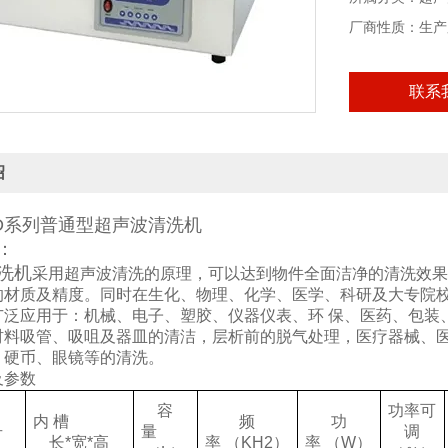
厂商性质：生产
联系
绍
-D系列普通型超声波清洗机
：
洗机
采用超声波清洗的原理，可以达到物件全面洁净的清洗效果
的材质及精度。同时在生化、物理、化学、医学、科研及大专院
广泛应用于：机械、电子、塑胶、仪器仪表、环 保、医药、包装
材料吸管、吸咀及器皿的清洁，层析前的脱气处理，医疗器械、医
、硬币、眼镜等的清洗。
及参数
容
功率可
内
槽
频
功
号
量
调
长*宽*高
率
（KH2）
率
（W）