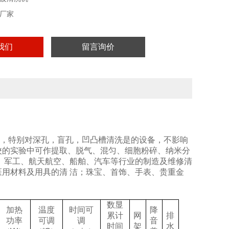
厂家
我们
留言询价
，特别对深孔，盲孔，凹凸槽清洗是的设备，不影响
校的实验中可作提取、脱气、混匀、细胞粉碎、纳米分
、军工、航天航空、船舶、汽车等行业的制造及维修清
用材料及用具的清 洁；珠宝、首饰、手表、贵重金
数显
加热
温度
时间可
降
累计
网
排
功率
可调
调
音
时间
架
水