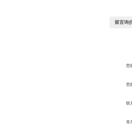
留言询
您
您
联
常