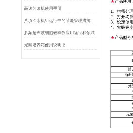
★
产品使用
高速匀浆机使用手册
1、把需处
2、打开均
八项冷水机组运行中的节能管理措施
3、设定使
4、实验完
多频超声波细胞破碎仪应用途径和领域
★
产品型号
光照培养箱使用说明书
拍
拍击
外
无