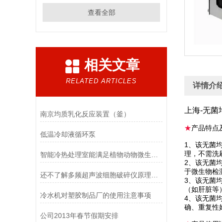
查看全部
相关文章
RELATED ARTICLES
详情介
上海-无菌
南京均质乳化反应装置（釜）
★
产品特点
低温冷却液循环泵
1、该无菌
理，不需洗
智能冷热处理室能满足植物动物微生物皮革等研发需求
2、该无菌
于微生物检
还不了解多频超声波细胞破碎仪原理的瞧这里！
3、该无菌
（如肝脏等
冷水机对塑胶制品厂的使用注意事项
4、该无菌
确、重复性
公司2013年春节假期安排