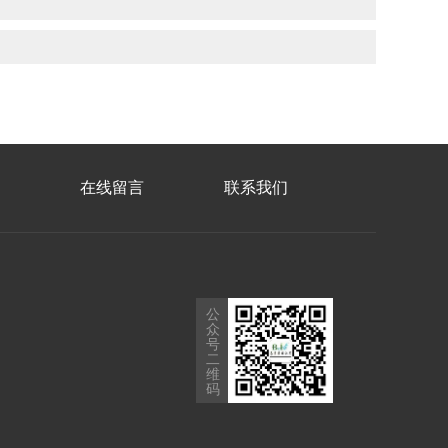
在线留言
联系我们
公
众
号
二
维
码