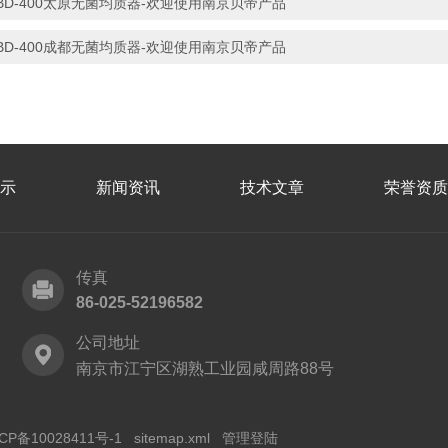
BD-400太原无菌均质器-欢迎使用南京贝帝产品
BD-400成都无菌均质器-欢迎使用南京贝帝产品
示
新闻资讯
技术文章
荣誉资质
传真
86-025-52196582
公司地址
南京市江宁区湖熟工业园咸周路88号
CP备10028411号-1
sitemap.xml
管理登陆