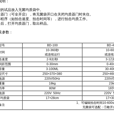
说明：
理的试品放入无菌均质袋中。
质器门（可全开启），将无菌袋开口在关闭均质器门时夹住。
用程序（如拍击速度、拍击时间等），进行拍击均质工作。
毕后，打开均质器门，取出样品。
及参数：
型号
BD-100
BD-4
10-360秒
10-6
时间
或连续运行
或连续
击速度
2-9次/秒
3-12
间距范围
0-30mm
0-4
容量
3-100ML
30-40
型尺寸
250×370×380
250×46
电源
220V/50Hz
220V/
重量
18kg
23k
功率
80W
16
电源
220V 50Hz
220V 
菌均质袋
17×28cm
17×3
1、可编辑拍击时间10-60
备注
无菌袋可选配：①敞开