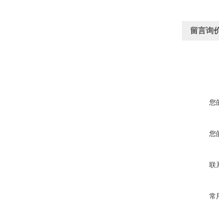
留言询
您
您
联
常