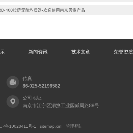
BD-400拉萨无菌均质器-欢迎使用南京贝帝产品
示
新闻资讯
技术文章
荣誉资质
传真
86-025-52196582
公司地址
南京市江宁区湖熟工业园咸周路88号
CP备10028411号-1
sitemap.xml
管理登陆