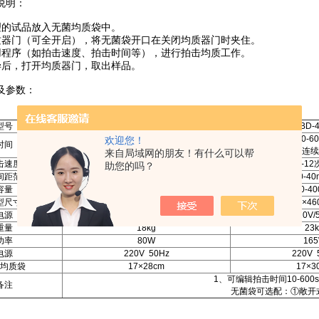
说明：
理的试品放入无菌均质袋中。
质器门（可全开启），将无菌袋开口在关闭均质器门时夹住。
用程序（如拍击速度、拍击时间等），进行拍击均质工作。
毕后，打开均质器门，取出样品。
及参数：
型号
BD-100
BD-
10-360秒
10-6
欢迎您！
时间
或连续运行
或连续
来自局域网的朋友！有什么可以帮
击速度
2-9次/秒
3-12
助您的吗？
间距范围
0-30mm
0-4
容量
3-100ML
30-4
型尺寸
250×370×380
250×46
电源
220V/50Hz
220V/
重量
18kg
23
功率
80W
16
电源
220V 50Hz
220V 
均质袋
17×28cm
17×3
1、可编辑拍击时间10-60
备注
无菌袋可选配：①敞开