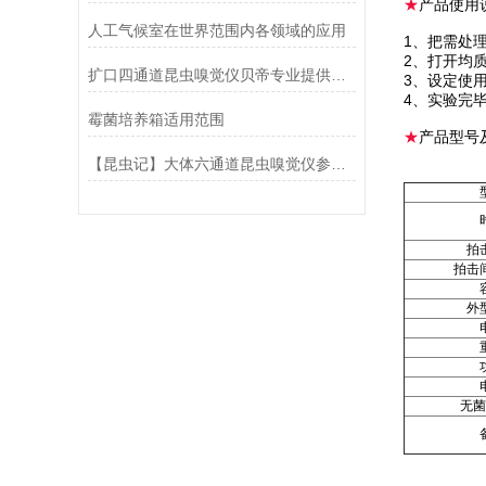
★
产品使用
人工气候室在世界范围内各领域的应用
1、把需处
2、打开均
扩口四通道昆虫嗅觉仪贝帝专业提供定制
3、设定使
4、实验完
霉菌培养箱适用范围
★
产品型号
【昆虫记】大体六通道昆虫嗅觉仪参数选择
拍
拍击
外
无菌