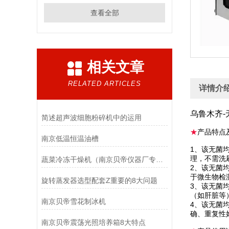
查看全部
相关文章
RELATED ARTICLES
详情介
乌鲁木齐-
简述超声波细胞粉碎机中的运用
★
产品特点
南京低温恒温油槽
1、该无菌
理，不需洗
蔬菜冷冻干燥机（南京贝帝仪器厂专业生产）
2、该无菌
于微生物检
旋转蒸发器选型配套Z重要的8大问题
3、该无菌
（如肝脏等
南京贝帝雪花制冰机
4、该无菌
确、重复性
南京贝帝震荡光照培养箱8大特点