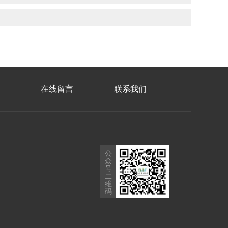
在线留言
联系我们
公
众
号
二
维
码