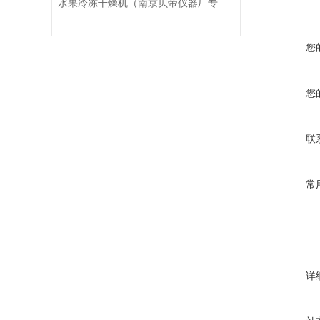
水果冷冻干燥机（南京贝帝仪器厂专业生产）
您
您
联
常
详