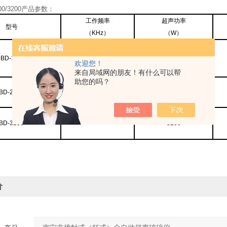
200/3200产品参数：
工作频率
超声功率
型
号
（
KHz
）
（
W
）
BD-1200
1200
欢迎您！
来自局域网的朋友！有什么可以帮
助您的吗？
18-22
BD-2200
2200
BD-3200
3200
价