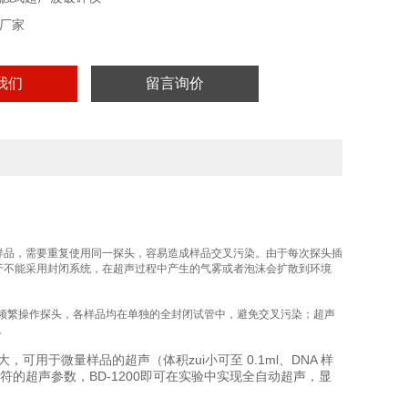
厂家
我们
留言询价
样品，需要重复使用同一探头，容易造成样品交叉污染。由于每次探头插
于不能采用封闭系统，在超声过程中产生的气雾或者泡沫会扩散到环境
频繁操作探头，各样品均在单独的全封闭试管中，避免交叉污染；超声
。
用于微量样品的超声（体积zui小可至 0.1ml、DNA 样
相符的超声参数，BD-1200即可在实验中实现全自动超声，显