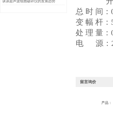
开循环0
谈谈超声波细胞破碎仪的发展趋势
总 时 间：0
变 幅 杆：
处 理 量：0
电 源：22
留言询价
产品：