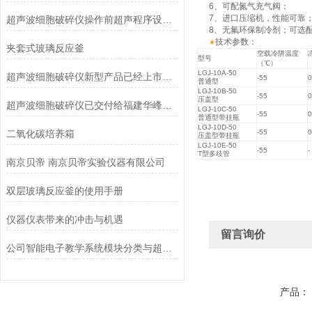
6
、可配氮气充气阀；
7
、进口压缩机，性能可靠
超声波细胞破碎仪操作前超声程序设定方法
8
、无氟环保制冷剂；可选
技术参数：
★
夹套式玻璃反应釜
空载冷阱温度
型号
（
℃
）
LGJ-10A-50
超声波细胞破碎仪新型产品已经上市销售
-55
0
普通型
LGJ-10B-50
-55
0
压盖型
超声波细胞破碎仪已交付给福建华峰实业集团
LGJ-10C-50
-55
0
普通型带挂瓶
LGJ-10D-50
二氧化碳培养箱
-55
0
压盖型带挂瓶
LGJ-10E-50
-55
-
T
型多歧管
南京贝帝 南京贝帝实验仪器有限公司
双层玻璃反应釜的使用手册
仪器仪表带来的冲击与机遇
留言询价
公司智能电子教学系统模块分类与超纯水机的对接
产品：