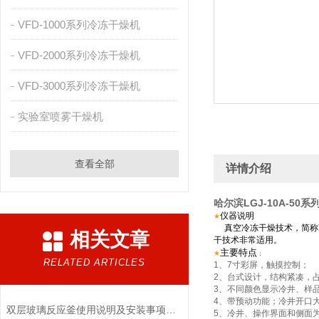
VFD-1000系列冷冻干燥机
VFD-2000系列冷冻干燥机
VFD-3000系列冷冻干燥机
实验室喷雾干燥机
查看全部
详情介绍
哈尔滨LGJ-10A-50
仪器说明
★
真空冷冻干燥技术，简称
相关文章
干技术非常适用。
主要特点
★
：
RELATED ARTICLES
1
、
7
寸彩屏，触摸控制；
2
、台式设计，结构紧凑，
3
、不同颜色显示冷井、样
4
、带预动功能；冷井开口
双层玻璃反应釜使用说明及安装事项细则-南京贝帝为您提供各系列反应釜的解决方案
5
、冷井、操作界面和侧面