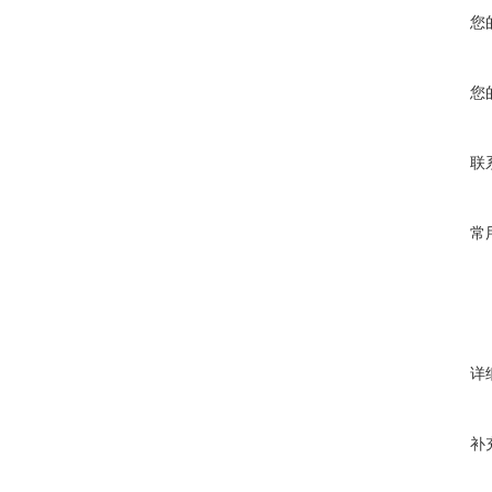
您
您
联
常
详
补