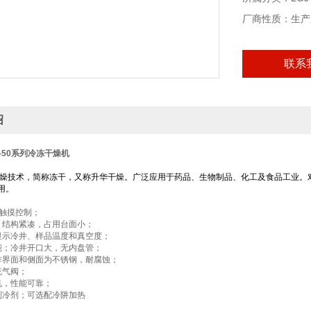
厂商性质：生产
联系
绍
A-50系列冷冻干燥机
技术，简称冻干，又称升华干燥。广泛应用于药品、生物制品、化工及食品工业。
用。
，触摸控制；
，结构紧凑，占用台面小；
显示冷井、样品温度和真空度；
能；冷井开口大，无内盘管；
作界面和侧面为不锈钢，耐腐蚀；
充气阀；
机，性能可靠；
制冷剂；可选配冷阱加热