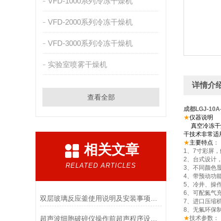
VFD-1000系列冷冻干燥机
VFD-2000系列冷冻干燥机
VFD-3000系列冷冻干燥机
实验室喷雾干燥机
详情介
查看全部
成都LGJ-10
★
仪器说明
真空冷冻干燥
干技术非常适
★
主要特点
：
相关文章
1、7寸彩屏
2、台式设计
RELATED ARTICLES
3、不同颜色
4、带预动功
5、冷井、操
6、可配氮气
双层玻璃反应釜使用说明及安装事项细则-南京贝帝为您提供各系列反应釜的解决方案
7、进口压缩
8、无氟环保
超声波细胞破碎仪操作前超声程序设定方法
★
技术参数：