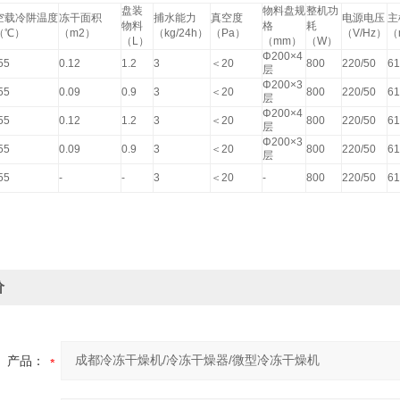
盘装
物料盘规
整机功
空载冷阱温度
冻干面积
捕水能力
真空度
电源电压
主
物料
格
耗
（℃）
（m2）
（kg/24h）
（Pa）
（V/Hz）
（
（L）
（mm）
（W）
Φ200×4
55
0.12
1.2
3
＜20
800
220/50
6
层
Φ200×3
55
0.09
0.9
3
＜20
800
220/50
6
层
Φ200×4
55
0.12
1.2
3
＜20
800
220/50
6
层
Φ200×3
55
0.09
0.9
3
＜20
800
220/50
6
层
55
-
-
3
＜20
-
800
220/50
6
价
产品：