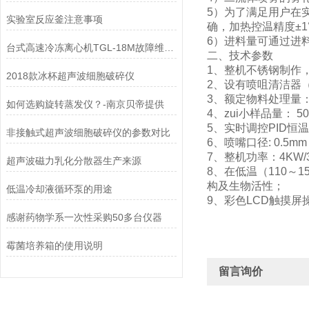
5）为了满足用户在
实验室反应釜注意事项
确，加热控温精度±
6）进料量可通过进料
台式高速冷冻离心机TGL-18M故障维修技术
二、技术参数
1、整机不锈钢制作
2018款冰杯超声波细胞破碎仪
2、设有喷咀清洁器
3、额定物料处理量：10
如何选购旋转蒸发仪？-南京贝帝提供
4、zui小样品量：
5、实时调控PID恒
非接触式超声波细胞破碎仪的参数对比
6、喷嘴口径: 0.5m
7、整机功率：4KW/
超声波磁力乳化分散器生产来源
8、在低温（110
构及生物活性；
低温冷却液循环泵的用途
9、彩色LCD触摸
感谢药物学系一次性采购50多台仪器
霉菌培养箱的使用说明
留言询价