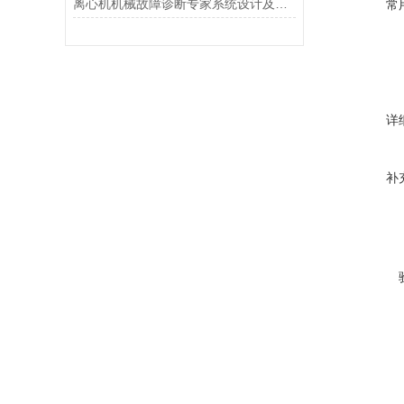
离心机机械故障诊断专家系统设计及其应用（一）
常
详
补