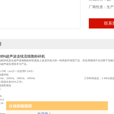
厂商性质：生产
联系
绍
-IIIBN超声波连续流细胞粉碎机
胞粉碎机是在超声波细胞粉碎机基础上改进并放大的一种高效环保型产品，其应用领域不在仅限于实验
的超声波应用技术与产品。
/小时（zui少一次处理0.1KG）
液循环机
15KHz、20KHz、28KHz、40KHz 工作时间设定：1-99分或连续
续（双探头各50%工作）
特制抽滤泵抽送
℃
N
×2
L/H
欢迎您！
V 50Hz/60Hz破壁率99%