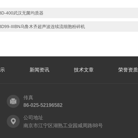
BD-400武汉无菌均质器
BD99-IIIBN乌鲁木齐超声波连续流细胞粉碎机
示
新闻资讯
技术文章
荣誉资质
传真
86-025-52196582
公司地址
南京市江宁区湖熟工业园咸周路88号