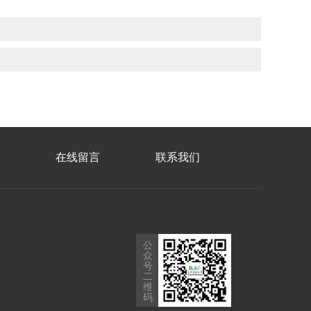
在线留言
联系我们
公
众
号
二
维
码