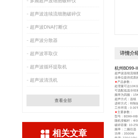
多频超声波细胞破碎仪
超声波连续流细胞破碎仪
超声波DNA打断仪
超声波分散器
详情介
超声波萃取仪
超声波循环提取机
杭州BD99
超声波连续流细
业单位提供优质
超声波清洗机
★
产品参数：
处理量可达10KG
可选配低温冷却
频率为四频：
超声方式：连
查看全部
进样方式：
工作环境：0-30
★
主要参数：
型号：BD99-IIIB
随机变幅杆：Φ38
破碎容量: 10-25
频率：二频任选
相关文章
功率：3500W
电源: 220/110