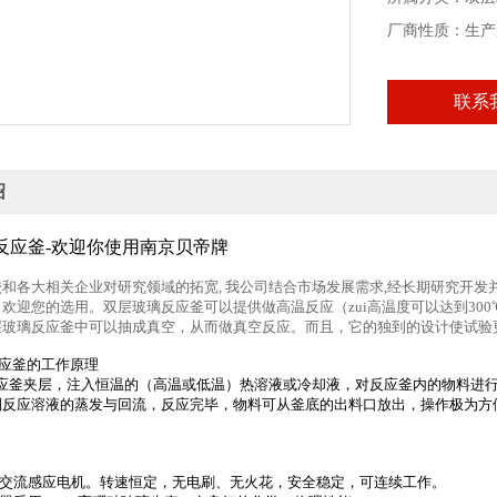
厂商性质：生产
联系
绍
璃反应釜-欢迎你使用南京贝帝牌
和各大相关企业对研究领域的拓宽, 我公司结合市场发展需求,经长期研究开发并
欢迎您的选用。双层玻璃反应釜可以提供做高温反应（zui高温度可以达到300
双层玻璃反应釜中可以抽成真空，从而做真空反应。而且，它的独到的设计使试验
应釜的工作原理
应釜夹层，注入恒温的（高温或低温）热溶液或冷却液，对反应釜内的物料进行
制反应溶液的蒸发与回流，反应完毕，物料可从釜底的出料口放出，操作极为方
、交流感应电机。转速恒定，无电刷、无火花，安全稳定，可连续工作。