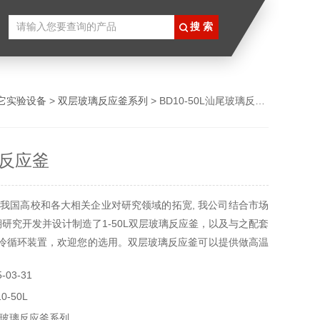
它实验设备
>
双层玻璃反应釜系列
> BD10-50L汕尾玻璃反应釜
反应釜
我国高校和各大相关企业对研究领域的拓宽, 我公司结合市场
期研究开发并设计制造了1-50L双层玻璃反应釜，以及与之配套
制冷循环装置，欢迎您的选用。双层玻璃反应釜可以提供做高温
可以达到300℃）；双层玻璃反应釜也可以做低温反应（Z低温
03-31
0℃）；双层玻璃反应釜中可以抽成真空，从而做真空反应。
-50L
的设计使试验更加的安全，更加的方便。
玻璃反应釜系列