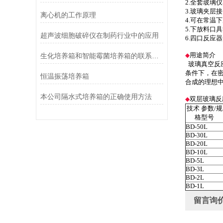
2.全套玻璃
3.玻璃夹层
离心机的工作原理
4.可在常温
5.下放料口
超声波细胞破碎仪在制药行业中的应用
6.四口反应
用途简介
生化培养箱和智能霉菌培养箱的联系与区别
◆
玻璃真空反
条件下，在
恒温振荡培养箱
合成的理想
本公司隔水式培养箱的正确使用方法
双层玻璃反
◆
技术 参数/规
格型号
BD-50L
BD-30L
BD-20L
BD-10L
BD-5L
BD-3L
BD-2L
BD-1L
留言询