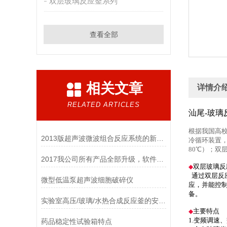
双层玻璃反应釜系列
查看全部
相关文章
详情介
RELATED ARTICLES
汕尾
-玻
根据我国高校
2013版超声波微波组合反应系统的新构思
冷循环装置，
80℃）；
2017我公司所有产品全部升级，软件更智能，硬件更美观！
双层玻璃反
◆
通过双层反
微型低温泵超声波细胞破碎仪
应，并能控
备。
实验室高压/玻璃/水热合成反应釜的安装及说明
主要特点
◆
1.变频调速
药品稳定性试验箱特点