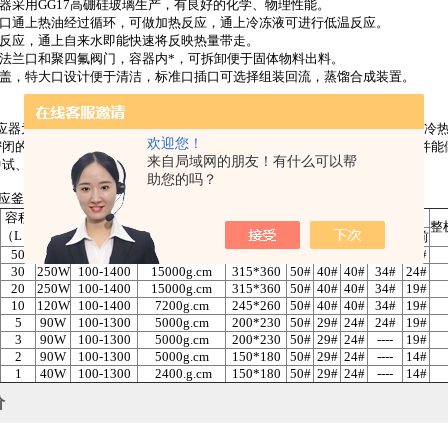
仪器采用GG17高硼硅玻璃生产，有良好的化学、物理性能。
接口通上热油经过循环，可做加热反应，通上冷冻液可进行低温反应。
下反应，通上自来水即能快速将反映热量带走。
具法兰口和聚四氟阀门，容器内*，可拆卸便于固体物料出料。
器盖，特大口设计便于清洁，标准口插口可选择组装回流，蒸馏合成装置。
应器为双层玻璃设计，内层放入反应溶媒可做搅拌反应，夹层可通上不同的冷热
欢迎您！
密闭的玻璃反应器内，可根据使用要求在常压或负压条件下进行搅拌反应，并能
来自局域网的朋友！有什么可以帮
中试、生产设备。
助您的吗？
应釜技术参数如下：
容积
电机
搅拌力矩
玻璃釜盖相关开口
转速
内外筒径
整
（L）
功率
（1300r/min）
正中
左
右
后
正前
50
370W
100-1400
22000g.cm
360*405
60#
40#
50#
34#
29#
30
250W
100-1400
15000g.cm
315*360
50#
40#
40#
34#
24#
20
250W
100-1400
15000g.cm
315*360
50#
40#
40#
34#
19#
10
120W
100-1400
7200g.cm
245*260
50#
40#
40#
34#
19#
5
90W
100-1300
5000g.cm
200*230
50#
29#
24#
24#
19#
3
90W
100-1300
5000g.cm
200*230
50#
29#
24#
----
19#
2
90W
100-1300
5000g.cm
150*180
50#
29#
24#
----
14#
1
40W
100-1300
2400.g.cm
150*180
50#
29#
24#
----
14#
价