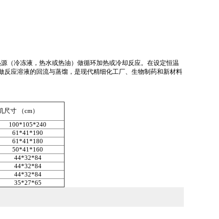
源（冷冻液，热水或热油）做循环加热或冷却反应。在设定恒温
做反应溶液的回流与蒸馏，是现代精细化工厂、生物制药和新材料
机尺寸 （cm）
100*105*240
61*41*190
61*41*180
50*41*160
44*32*84
44*32*84
44*32*84
35*27*65