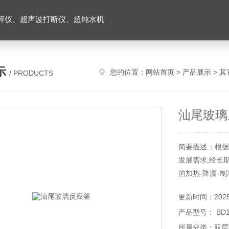
碎仪、超声波打断仪、超纯水机
示
您的位置：
网站首页
>
产品展示
>
其
/ PRODUCTS
汕尾玻璃
简要描述：根据
发展需求,经长
的加热-降温-
反应（Z高温度
更新时间：2025-
度可以达到－8
产品型号： BD10
而且，它的独到
所属分类：双层