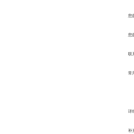
您
您
联
常
详
补