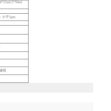
/4*25ml/2*50ml
：小于
5µm
度
螺母