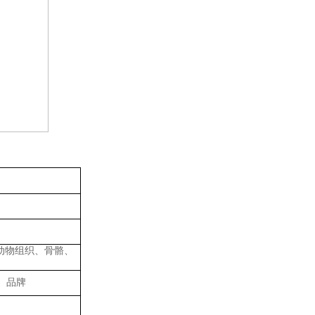
动物组织、骨骼、
）品牌