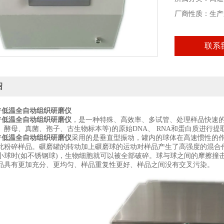
厂商性质：生产
联系
绍
F
低温全自动组织研磨仪
F
低温全自动组织研磨仪
，
是一种特殊、高效率、多试管、处理样品快速
、酵母、真菌、孢子、古生物标本等
)
的原始
DNA
、
RNA
和蛋白质进行提
F
低温全自动组织研磨仪
采用的是垂直型振动，罐内的球体在高速惯性的
此粉碎样品。碾磨罐的转动加上碾磨球的运动对样品产生了高强度的混合
小球时
(
如不锈钢球
)
，生物细胞就可以被全部破碎。球与球之间的摩擦撞
品具有更加充分、更均匀、样品重复性更好、样品之间没有交叉污染。