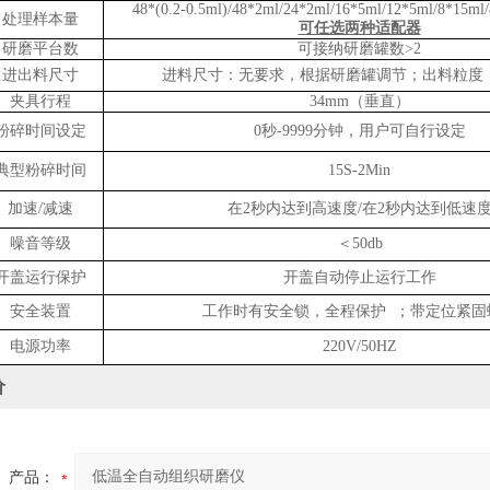
48*(0.2-0.5ml)/48*2ml/24*2ml/16*5ml/12*5ml/8*15ml
处理样本量
可任选两种适配器
研磨平台数
可接纳研磨罐数
>2
进出料尺寸
进料尺寸：无要求，根据研磨罐调节；出料粒度
夹具行程
34mm
（垂直）
粉碎时间设定
0
秒
-9999
分钟，用户可自行设定
典型粉碎时间
15S-2Min
加速
/
减速
在
2
秒内达到高速度
/
在
2
秒内达到低速
噪音等级
＜
50db
开盖运行保护
开盖自动停止运行工作
安全装置
工作时有安全锁，全程保护
；带定位紧固
电源功率
220V/50HZ
价
产品：