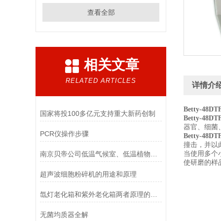
查看全部
相关文章
RELATED ARTICLES
详情介
Betty-48DT
国家将投100多亿元支持重大新药创制
Betty-48DT
器官、细菌
PCR仪操作步骤
Betty-48DT
撞击，并以
南京贝帝公司低温气候室、低温植物组培室全面开建
当使用多个
使研磨的样
超声波细胞粉碎机的用途和原理
氙灯老化箱和紫外老化箱两者原理的比较
无菌均质器全解