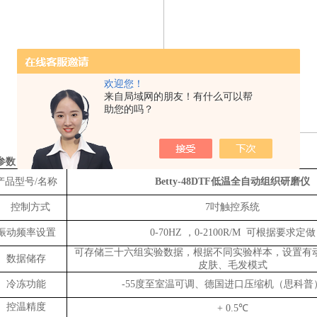
欢迎您！
来自局域网的朋友！有什么可以帮
助您的吗？
参数
产品型号
/
名称
Betty-48DTF
低温全自动组织研磨仪
控制方式
7
吋触控系统
振动频率设置
0-70HZ
，
0-2100R/M
可根据要求定做
可存储三十六组实验数据，根据不同实验样本，设置有
数据储存
皮肤、毛发模式
冷冻功能
-55
度至室温可调、德国进口压缩机（思科普
控温精度
+ 0.5
℃