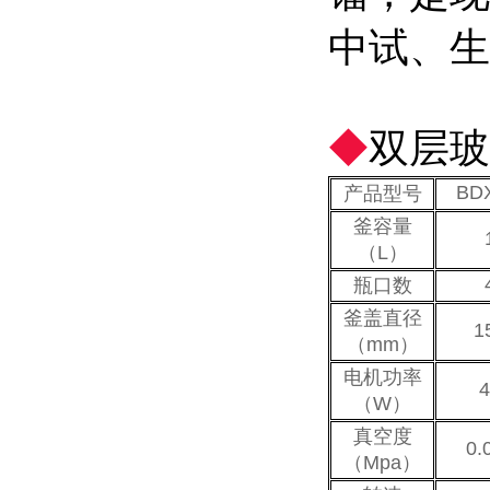
中试、生
◆
双层玻
BDX
产品型号
釜容量
（L）
瓶口数
釜盖直径
1
（mm）
电机功率
4
（W）
真空度
0.
（Mpa）