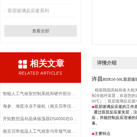
双层玻璃反应釜系列
查看全部
相关文章
详情介绍
RELATED ARTICLES
许昌
BDX10-50L双
根据我国高校和各大相关
智能人工气候室控制系统和硬件部分的特点概述
制冷循环装置，欢迎您的选
80℃）；双层玻璃反应
海参、海蜇冷冻干燥机（南京贝帝仪器厂专业生产）
双层玻璃反应釜的工作
◆
通过双层反应釜夹层，注
应，并能控制反应溶液的
开拓数控温补晶体振荡器DS4000在GPS中的应用
备。
南京贝帝低温人工气候室与常规气候室的区别
主要特点
◆