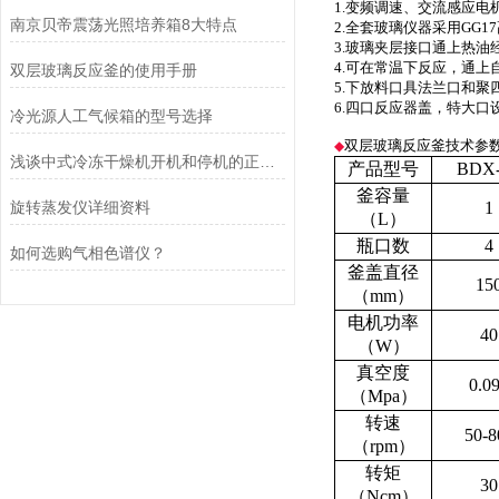
1.变频调速、交流感应
南京贝帝震荡光照培养箱8大特点
2.全套玻璃仪器采用GG
3.玻璃夹层接口通上热
4.可在常温下反应，通
双层玻璃反应釜的使用手册
5.下放料口具法兰口和
6.四口反应器盖，特大
冷光源人工气候箱的型号选择
双层玻璃反应釜技术参
◆
浅谈中式冷冻干燥机开机和停机的正确操作
产品型号
BDX
釜容量
旋转蒸发仪详细资料
1
（L）
瓶口数
4
如何选购气相色谱仪？
釜盖直径
15
（mm）
电机功率
40
（W）
真空度
0.0
（Mpa）
转速
50-8
（rpm）
转矩
30
（Ncm）