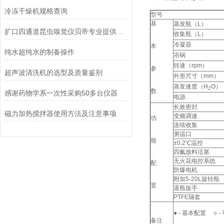
冷冻干燥机规格查询
型号
基
蒸发瓶（L）
扩口四通道昆虫嗅觉仪贝帝专业提供定制
收集瓶（L）
冷凝器
本
纯水超纯水的制备操作
浴锅
转速（rpm）
参
超声波清洗机的选型及质量鉴别
外形尺寸（mm）
蒸发速度（H
O）
2
数
感谢药物学系一次性采购50多台仪器
电源
长效密封
磁力加热搅拌器使用方法及注意事项
变频调速
功
连续收集
测温口
能
±0.2℃温控
四氟放料活塞
无火花电控系统
配
防爆电机
附加5-20L旋转瓶
置
退瓶扳手
PTFE隔套
● - 基本配置 ○ 
备注