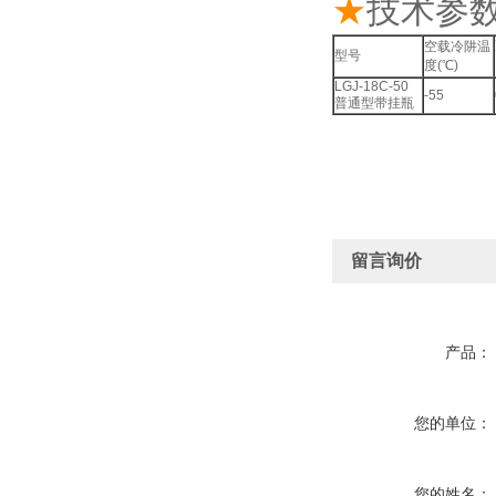
★
技术参
空载冷阱温
型号
度(℃)
LGJ-18C-50
-55
普通型带挂瓶
留言询价
产品：
您的单位：
您的姓名：