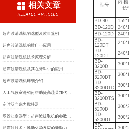
内
槽
相关文章
型号
长
RELATED ARTICLES
BD-80
155*
BD-120D
240*
超声波清洗机的选型及质量鉴别
BD-120D
240*
BD-
240*
120DT
超声波清洗机的推广与应用
BD-
240*
120DT
超声波清洗机技术原理分解
BD-
300*
3200D
超声波清洗机及其在牙科中的应用
BD-
300*
3200DT
超声波清洗机详细介绍
BD-
300*
3200DTD
人工气候室是如何帮助提高蔬菜加代育种的速度呢？
BD-
300*
3200DTS
BD-
定时双向磁力搅拌器
300*
5200D
BD-
场景决定选型：超声波提取机的参数匹配之道
300*
5200DT
BD-
300*
超声波技术：推动化学反应的新动力