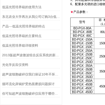
6、配量多光谱的进口植
低温光照培养箱的使用方法
★
产品
参数：
东北农业大学再次从我公司订购3台低温光照培养箱
容 
型号
（L
产品---低温光照培养箱的特点
BD-PGX-80A
BD-PGX -80B
80
低温光照培养箱的主要特点
BD-PGX -80C
BD-PGX -150A
BD-PGX -150B
150
低温光照培养箱详细资料
BD-PGX -150C
BD-PGX -250A
BD-PGX -250B
2013版超声波微波组合反应系统的新构思
250
BD-PGX -250C
BD-PGX -250D
光化学反应仪资料
BD-PGX -350A
BD-PGX -350B
350
BD-PGX -350C
超声波细胞破碎仪我们保证10年不坏，除非去破坏。
BD-PGX -350D
BD-PGX -450A
循环流化床锅炉受热面磨损问题探讨
BD-PGX -450B
450
BD-PGX -450C
BD-PGX -450D
你可知超声波细胞破碎仪应用于哪些领域？