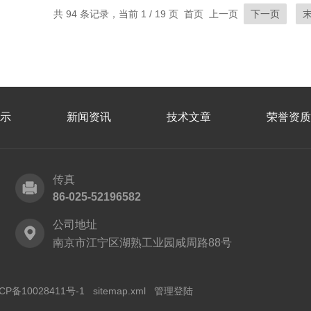
共 94 条记录，当前 1 / 19 页 首页 上一页
下一页
示
新闻资讯
技术文章
荣誉资质
传真
86-025-52196582
公司地址
南京市江宁区湖熟工业园咸周路88号
CP备10028411号-1
sitemap.xml
管理登陆