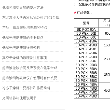
6、配量多光谱的进口植
低温光照培养箱的使用方法
★
产品
参数：
东北农业大学再次从我公司订购3台低温光照培养箱
容 
型号
（L
产品---低温光照培养箱的特点
BD-PGX-80A
BD-PGX -80B
80
低温光照培养箱的主要特点
BD-PGX -80C
BD-PGX -150A
BD-PGX -150B
150
低温光照培养箱详细资料
BD-PGX -150C
BD-PGX -250A
BD-PGX -250B
真空干燥机的原理及注意事项
250
BD-PGX -250C
BD-PGX -250D
超声波微波协同反应系统在化学合成中的突破性应用
BD-PGX -350A
BD-PGX -350B
350
BD-PGX -350C
超声波细胞破碎仪在使用时有什么要领可言
BD-PGX -350D
BD-PGX -450A
冷冻干燥机主要部件和作用简析
BD-PGX -450B
450
BD-PGX -450C
BD-PGX -450D
光照培养箱使用说明书