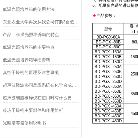
6、配量多光谱的进口植
低温光照培养箱的使用方法
★
产品
参数：
东北农业大学再次从我公司订购3台低温光照培养箱
容 
型号
（L
产品---低温光照培养箱的特点
BD-PGX-80A
BD-PGX -80B
80
低温光照培养箱的主要特点
BD-PGX -80C
BD-PGX -150A
BD-PGX -150B
150
低温光照培养箱详细资料
BD-PGX -150C
BD-PGX -250A
BD-PGX -250B
真空干燥机的原理及注意事项
250
BD-PGX -250C
BD-PGX -250D
超声波微波协同反应系统在化学合成中的突破性应用
BD-PGX -350A
BD-PGX -350B
350
BD-PGX -350C
超声波细胞破碎仪在使用时有什么要领可言
BD-PGX -350D
BD-PGX -450A
冷冻干燥机主要部件和作用简析
BD-PGX -450B
450
BD-PGX -450C
BD-PGX -450D
光照培养箱使用说明书