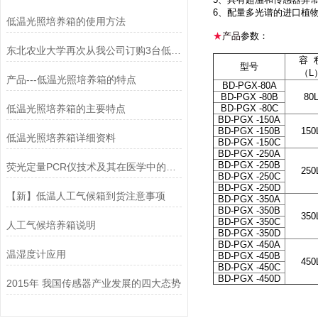
6、配量多光谱的进口植
低温光照培养箱的使用方法
★
产品
参数：
东北农业大学再次从我公司订购3台低温光照培养箱
容 
型号
（L
产品---低温光照培养箱的特点
BD-PGX-80A
BD-PGX -80B
80
低温光照培养箱的主要特点
BD-PGX -80C
BD-PGX -150A
BD-PGX -150B
150
低温光照培养箱详细资料
BD-PGX -150C
BD-PGX -250A
BD-PGX -250B
荧光定量PCR仪技术及其在医学中的应用（一）
250
BD-PGX -250C
BD-PGX -250D
【新】低温人工气候箱到货注意事项
BD-PGX -350A
BD-PGX -350B
350
BD-PGX -350C
人工气候培养箱说明
BD-PGX -350D
BD-PGX -450A
温湿度计应用
BD-PGX -450B
450
BD-PGX -450C
BD-PGX -450D
2015年 我国传感器产业发展的四大态势