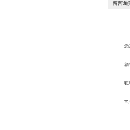
留言询
您
您
联
常