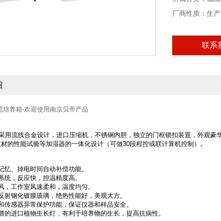
厂商性质：生产
联系
绍
照培养箱-欢迎使用南京贝帝产品
：
采用流线合金设计，进口压缩机，不锈钢内胆，独立的门框锁扣装置，外观豪华
建材的性能试验等加湿器的一体化设计（可做30段程控或联计算机控制）。
：
电记忆、掉电时间自动补偿功能。
制系统，反应快，控温精度高。
通风，工作室风速柔和，温度均匀。
空反射钢化镀膜玻璃，绝热性能好，美观大方。
温和传感器异常保护功能，保证仪器和样品安全。
光谱的进口植物生长灯，有利于培养物的生长，提高抗病性。