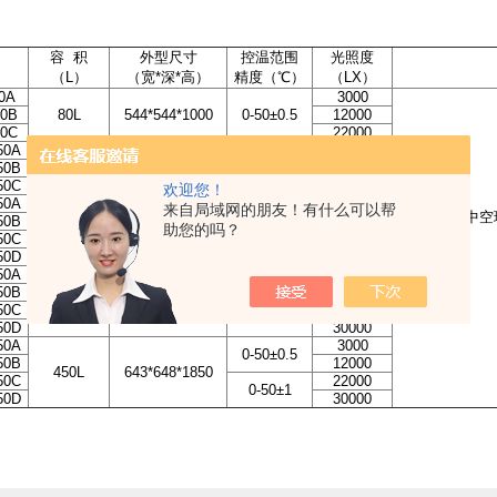
：
容 积
外型尺寸
控温范围
光照度
（L）
（宽*深*高）
精度（℃）
（LX）
0A
3000
80B
80L
544*544*1000
0-50±0.5
12000
80C
22000
50A
3000
50B
150L
594*594*1250
0-50±0.5
12000
50C
22000
欢迎您！
50A
3000
来自局域网的朋友！有什么可以帮
0-50±0.5
单门、三层中空
50B
12000
助您的吗？
250L
544*544*1690
50C
22000
0-50±1
50D
30000
50A
3000
0-50±0.5
50B
12000
350L
594*594*1850
50C
22000
0-50±1
50D
30000
50A
3000
0-50±0.5
50B
12000
450L
643*648*1850
50C
22000
0-50±1
50D
30000