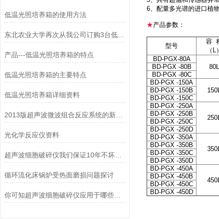
6、配量多光谱的进口植
低温光照培养箱的使用方法
★
产品
参数：
东北农业大学再次从我公司订购3台低温光照培养箱
容 
型号
（L
产品---低温光照培养箱的特点
BD-PGX-80A
BD-PGX -80B
80
低温光照培养箱的主要特点
BD-PGX -80C
BD-PGX -150A
BD-PGX -150B
150
低温光照培养箱详细资料
BD-PGX -150C
BD-PGX -250A
BD-PGX -250B
2013版超声波微波组合反应系统的新构思
250
BD-PGX -250C
BD-PGX -250D
光化学反应仪资料
BD-PGX -350A
BD-PGX -350B
350
BD-PGX -350C
超声波细胞破碎仪我们保证10年不坏，除非去破坏。
BD-PGX -350D
BD-PGX -450A
循环流化床锅炉受热面磨损问题探讨
BD-PGX -450B
450
BD-PGX -450C
BD-PGX -450D
你可知超声波细胞破碎仪应用于哪些领域？