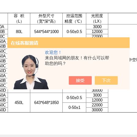
：
容 积
外型尺寸
控温范围
光照度
（L）
（宽*深*高）
精度（℃）
（LX）
0A
3000
80B
80L
544*544*1000
0-50±0.5
12000
80C
22000
50A
3000
50B
150L
594*594*1250
0-50±0.5
12000
50C
22000
欢迎您！
50A
3000
来自局域网的朋友！有什么可以帮
0-50±0.5
单门、三层中空
50B
12000
助您的吗？
250L
544*544*1690
50C
22000
0-50±1
50D
30000
50A
3000
0-50±0.5
50B
12000
350L
594*594*1850
50C
22000
0-50±1
50D
30000
50A
3000
0-50±0.5
50B
12000
450L
643*648*1850
50C
22000
0-50±1
50D
30000