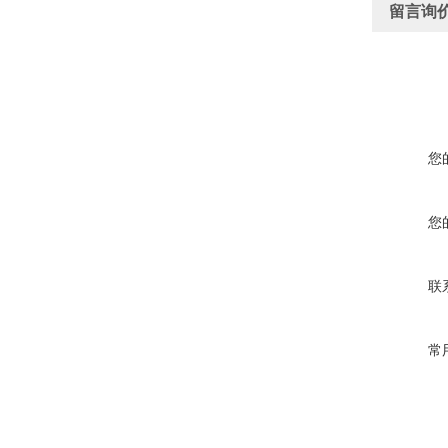
留言询
您
您
联
常