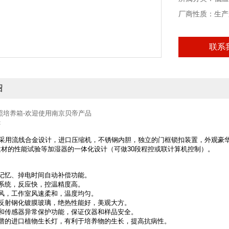
厂商性质：生产
联系
绍
照培养箱-欢迎使用南京贝帝产品
：
采用流线合金设计，进口压缩机，不锈钢内胆，独立的门框锁扣装置，外观豪华
建材的性能试验等加湿器的一体化设计（可做30段程控或联计算机控制）。
：
电记忆、掉电时间自动补偿功能。
制系统，反应快，控温精度高。
通风，工作室风速柔和，温度均匀。
空反射钢化镀膜玻璃，绝热性能好，美观大方。
温和传感器异常保护功能，保证仪器和样品安全。
光谱的进口植物生长灯，有利于培养物的生长，提高抗病性。