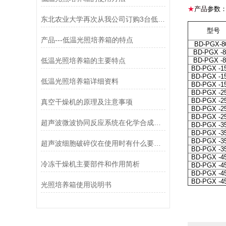
★
产品
参数
东北农业大学再次从我公司订购3台低温光照培养箱
型号
产品---低温光照培养箱的特点
BD-PGX-8
BD-PGX -
低温光照培养箱的主要特点
BD-PGX -
BD-PGX -1
BD-PGX -1
低温光照培养箱详细资料
BD-PGX -1
BD-PGX -2
BD-PGX -2
真空干燥机的原理及注意事项
BD-PGX -2
BD-PGX -2
超声波微波协同反应系统在化学合成中的突破性应用
BD-PGX -3
BD-PGX -3
BD-PGX -3
超声波细胞破碎仪在使用时有什么要领可言
BD-PGX -3
BD-PGX -4
冷冻干燥机主要部件和作用简析
BD-PGX -4
BD-PGX -4
BD-PGX -4
光照培养箱使用说明书