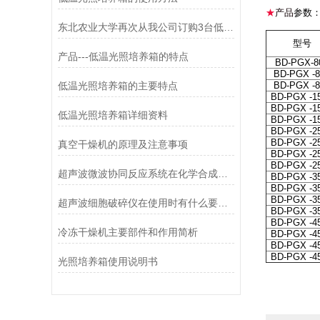
★
产品
参数
东北农业大学再次从我公司订购3台低温光照培养箱
型号
产品---低温光照培养箱的特点
BD-PGX-8
BD-PGX -
低温光照培养箱的主要特点
BD-PGX -
BD-PGX -1
BD-PGX -1
低温光照培养箱详细资料
BD-PGX -1
BD-PGX -2
BD-PGX -2
真空干燥机的原理及注意事项
BD-PGX -2
BD-PGX -2
超声波微波协同反应系统在化学合成中的突破性应用
BD-PGX -3
BD-PGX -3
BD-PGX -3
超声波细胞破碎仪在使用时有什么要领可言
BD-PGX -3
BD-PGX -4
冷冻干燥机主要部件和作用简析
BD-PGX -4
BD-PGX -4
BD-PGX -4
光照培养箱使用说明书