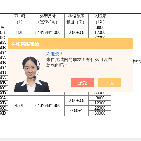
：
容 积
外型尺寸
控温范围
光照度
（L）
（宽*深*高）
精度（℃）
（LX）
0A
3000
80B
80L
544*544*1000
0-50±0.5
12000
80C
22000
50A
3000
50B
150L
594*594*1250
0-50±0.5
12000
50C
22000
欢迎您！
50A
3000
来自局域网的朋友！有什么可以帮
0-50±0.5
单门、三层中空
50B
12000
助您的吗？
250L
544*544*1690
50C
22000
0-50±1
50D
30000
50A
3000
0-50±0.5
50B
12000
350L
594*594*1850
50C
22000
0-50±1
50D
30000
50A
3000
0-50±0.5
50B
12000
450L
643*648*1850
50C
22000
0-50±1
50D
30000