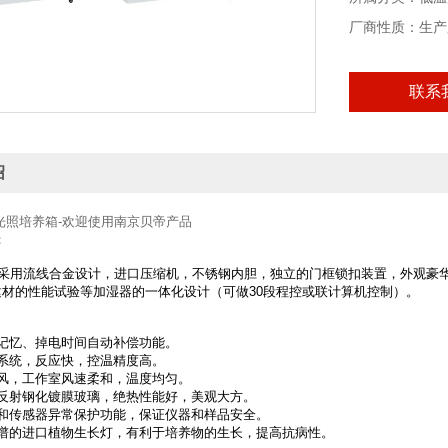
厂商性质：生产
联系
绍
光照培养箱-欢迎使用南京贝帝产品
：
采用流线合金设计，进口压缩机，不锈钢内胆，独立的门框锁扣装置，外观豪华
建材的性能试验等加湿器的一体化设计（可做30段程控或联计算机控制）。
：
电记忆、掉电时间自动补偿功能。
制系统，反应快，控温精度高。
通风，工作室风速柔和，温度均匀。
空反射钢化镀膜玻璃，绝热性能好，美观大方。
温和传感器异常保护功能，保证仪器和样品安全。
光谱的进口植物生长灯，有利于培养物的生长，提高抗病性。