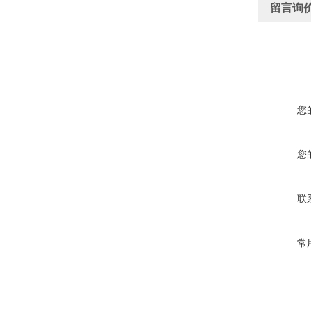
留言询
您
您
联
常