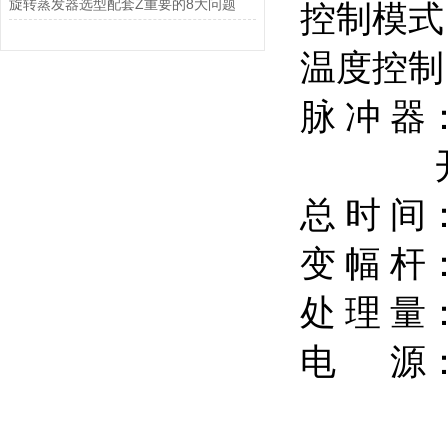
旋转蒸发器选型配套Z重要的8大问题
控制模式
温度控制
脉 冲 器
开循环0
总 时 间：
变 幅 杆
处 理 量：
电 源：2