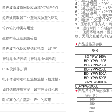
4、控湿范围：20%～
超声波微波协同反应系统的功能特点
5、湿度波动度：±5
6、湿度偏差：±2%R
7、光照度（适用B型）
超声波提取器工业型与实验型的区别
8、电源：交流220V
9、压缩机工作方式：
培养箱的种类与用途
10、运行时间：长期连
11、使用环境条件：温
物、无阳光直射或其它
生物型高压细胞破碎仪
产品规格及参数
★
超声波乳化反应釜选购指南：以“声”之力，缔造微米级均质奇迹
型号
BD-YPW-160A
智能昆虫培养箱（智能昆虫饲养箱）已发往吉林省农科院
BD- YPW-160B
BD- YPW-250A
PCR仪操作步骤
BD- YPW-250B
BD- YPW-500A
BD- YPW-500B
电子体温校准枪低温恒温槽（校准槽）
BD-YPW-1000A
BD-YPW-1000B
如何选择理想方案：超声波提取机选型与工艺优化全指南
产品尺寸及加热功率
★
容积（L）
卧式离心机在蒸发生产中的应用
160
250
500