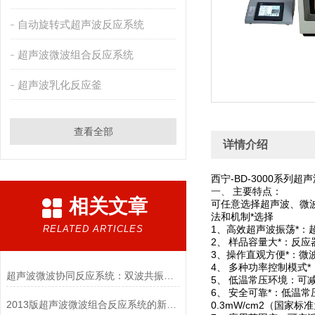
自动旋转式超声波反应系统
超声波微波组合反应系统
超声波乳化反应釜
查看全部
详情介绍
西宁-BD-3000系列
一、
主要特点：
相关文章
可任意选择超声波、微
法和机制*选择
RELATED ARTICLES
1
、
高效超声波振荡
*
：
2
、
样品容量大
*
：反应
3
、
操作直观方便
*
：微
4
、
多种功率控制模式
*
超声波微波协同反应系统：双波共振引爆“分子风暴”
5
、
低温常压环境：可
6
、
安全可靠
*
：低温常
2013版超声波微波组合反应系统的新构思
0.3mW/cm2（
国家标准