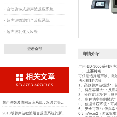
自动旋转式超声波反应系统
超声波微波组合反应系统
超声波乳化反应釜
查看全部
详情介绍
广州-BD-3000系列
一、
主要特点：
相关文章
可任意选择超声波、微
法和机制*选择
RELATED ARTICLES
1
、
高效超声波振荡
*
：
2
、
样品容量大
*
：反应
3
、
操作直观方便
*
：微
4
、
多种功率控制模式
*
超声波微波协同反应系统：双波共振引爆“分子风暴”
5
、
低温常压环境：可
6
、
安全可靠
*
：低温常
2013版超声波微波组合反应系统的新构思
0.3mW/cm2（
国家标准