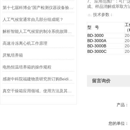
7
、
应用范围广：可广
成、样品消解或萃取方
第十七届科博会“国产检测仪器设备验证与综合评价技术服务推介会”将于5月16日在北京举办
技术参数：
二、
人工气候室通常由几部分组成呢？
工
型
号
（
解析智能人工气候室的制冷系统故障的快速解决办法
BD-3000
20
BD-3000A
20
高速冷冻离心机工作原理
BD-3000B
20
BD-3000C
20
厌氧培养箱
电热恒温培养箱的操作规程
感谢中科院福建物质研究所订购Beidi系列智能超声波细胞破碎仪
留言询价
真空干燥箱应用领域、使用方法及其注意事项
产品：
您的单位：