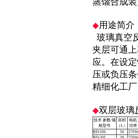
蒸馏合成装
用途简介
◆
玻璃真空反
夹层可通上
应。在设定
压或负压条
精细化工厂
双层玻璃
◆
技术 参数/规
容积
电机
格型号
（L）
功率
BD-50L
50
370
BD-30L
30
250