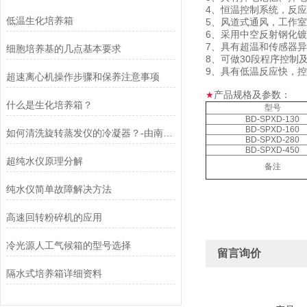
4、恒温控制系统，反
低温生化培养箱
5、风道式通风，工作
6、采用中空反射钢化
7、具有超温和传感器
细胞培养基的几点基本要求
8、可做30段程序控制
9、具有低温反应快，
超速离心机操作步骤和保养注意事项
产品规格及参数：
★
什么是生化培养箱？
型号
BD-SPXD-130
BD-SPXD-160
如何清洗旋转蒸发仪的冷凝器？-由南京贝帝提供
BD-SPXD-280
BD-SPXD-450
超纯水仪原理分解
备注
纯水仪简单故障解决方法
高速回转粉碎机的应用
冷光源人工气候箱的型号选择
留言询价
隔水式培养箱详细资料