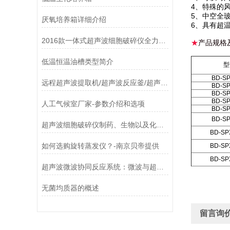
4、特殊的
5、中空全
厌氧培养箱详细介绍
6、具有超
2016款一体式超声波细胞破碎仪全力开售
★
产品规格
低温恒温油槽类型简介
型
BD-SP
远程超声波提取机/超声波反应釜/超声波乳化分散机技术点对接完毕
BD-SP
BD-SP
BD-SP
人工气候室厂家-参数介绍和选项
BD-SP
BD-SP
超声波细胞破碎仪制药、生物以及化工品行业的运用
BD-SP
如何选购旋转蒸发仪？-南京贝帝提供
BD-SP
BD-SP
超声波微波协同反应系统：微波与超声协同催化的科学密码
无菌均质器的概述
留言询