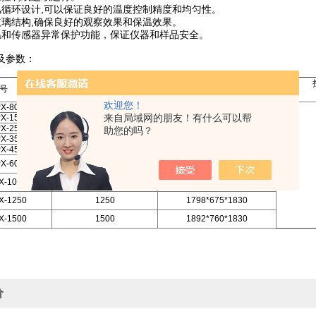
风循环设计,可以保证良好的温度控制精度和均匀性。
玻璃结构,确保良好的观察效果和保温效果。
温和传感器异常保护功能，保证仪器和样品安全。
及
参数：
容 积
外型尺寸
号
（L）
（宽*深*高）
欢迎您！
X-80A
80
544*544*1000
来自局域网的朋友！有什么可以帮
X-150
150
594*594*1250
X-250
250
544*544*1690
助您的吗？
X-350
350
594*594*1850
X-450
450
643*648*1850
X-600
600
1265*594*1525
X-1000
1000
1215*648*1850
X-1250
1250
1798*675*1830
X-1500
1500
1892*760*1830
价