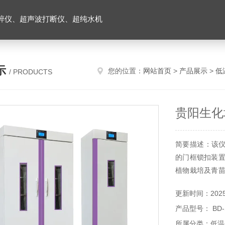
碎仪、超声波打断仪、超纯水机
示
您的位置：
网站首页
>
产品展示
>
低
/ PRODUCTS
贵阳生化
简要描述：该
的门框锁扣装置
植物栽培及青苗
等（可做30段
更新时间：2025-
产品型号： BD-
所属分类：低温