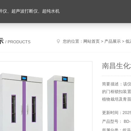
碎仪、超声波打断仪、超纯水机
示
您的位置：
网站首页
>
产品展示
>
低
/ PRODUCTS
南昌生化
简要描述：该
的门框锁扣装置
植物栽培及青苗
等（可做30段
更新时间：2025-
产品型号： BD-
所属分类：低温