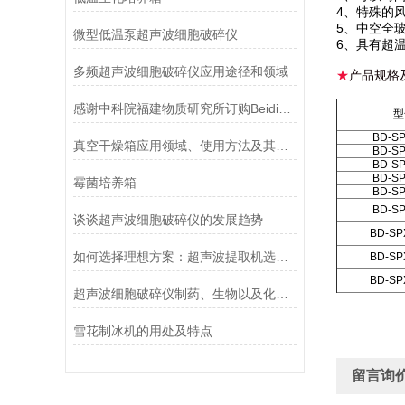
4、特殊的
5、中空全
微型低温泵超声波细胞破碎仪
6、具有超
多频超声波细胞破碎仪应用途径和领域
★
产品规格
感谢中科院福建物质研究所订购Beidi系列智能超声波细胞破碎仪
型
BD-SP
真空干燥箱应用领域、使用方法及其注意事项
BD-SP
BD-SP
BD-SP
霉菌培养箱
BD-SP
BD-SP
谈谈超声波细胞破碎仪的发展趋势
BD-SP
如何选择理想方案：超声波提取机选型与工艺优化全指南
BD-SP
BD-SP
超声波细胞破碎仪制药、生物以及化工品行业的运用
雪花制冰机的用处及特点
留言询