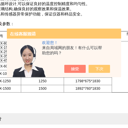
风循环设计,可以保证良好的温度控制精度和均匀性。
玻璃结构,确保良好的观察效果和保温效果。
温和传感器异常保护功能，保证仪器和样品安全。
及
参数：
容 积
外型尺寸
号
（L）
（宽*深*高）
欢迎您！
X-80A
80
544*544*1000
来自局域网的朋友！有什么可以帮
X-150
150
594*594*1250
X-250
250
544*544*1690
助您的吗？
X-350
350
594*594*1850
X-450
450
643*648*1850
X-600
600
1265*594*1525
X-1000
1000
1215*648*1850
X-1250
1250
1798*675*1830
X-1500
1500
1892*760*1830
价