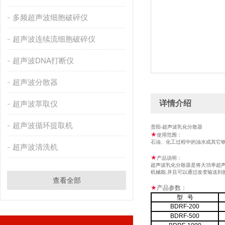
多频超声波细胞破碎仪
超声波连续流细胞破碎仪
超声波DNA打断仪
超声波分散器
详情介绍
超声波萃取仪
超声波循环提取机
贵阳-超声波乳化分散器
★
使用范围：
石油、化工过程中的油水或其它
超声波清洗机
★
产品说明：
超声波乳化分散器是将大功率超
机械能
,
并且可以通过改变输送到
查看全部
★
产品参数：
型 号
BDRF-200
BDRF-500