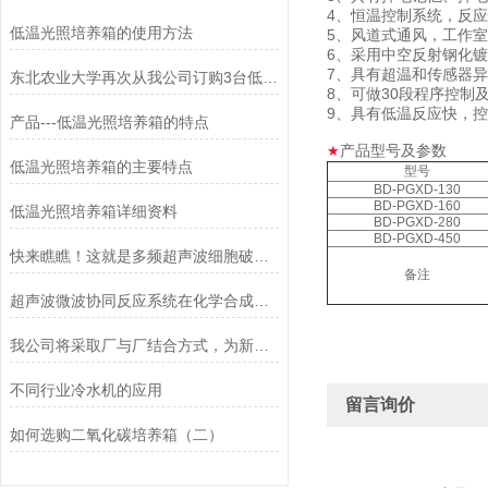
4、恒温控制系统，反
低温光照培养箱的使用方法
5、风道式通风，工作
6、采用中空反射钢化
7、具有超温和传感器
东北农业大学再次从我公司订购3台低温光照培养箱
8、可做30段程序控制
9、具有低温反应快，
产品---低温光照培养箱的特点
产品型号及参数
★
低温光照培养箱的主要特点
型号
BD-PGXD-130
BD-PGXD-160
低温光照培养箱详细资料
BD-PGXD-280
BD-PGXD-450
快来瞧瞧！这就是多频超声波细胞破碎仪的特点所在！
备注
超声波微波协同反应系统在化学合成中的突破性应用
我公司将采取厂与厂结合方式，为新老客户提供一批低价的双层玻璃反应釜
不同行业冷水机的应用
留言询价
如何选购二氧化碳培养箱（二）