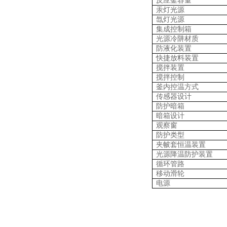
反应釜容量
汞灯光源
氙灯光源
集成控制箱
光源冷阱材质
防液化装置
快捷放料装置
搅拌装置
搅拌控制
釜内控温方式
传感器设计
防护暗箱
暗箱设计
观察窗
防护类型
夹帔套恒温装置
光源降温防护装置
循环管路
移动滑轮
电源