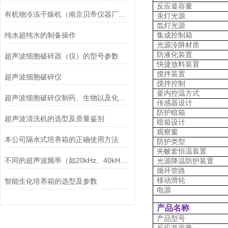
反应釜容量
有机物冷冻干燥机（南京贝帝仪器厂专业生产）
汞灯光源
氙灯光源
纯水超纯水的制备操作
集成控制箱
光源冷阱材质
防液化装置
超声波细胞破碎器（仪）的型号参数
快捷放料装置
搅拌装置
超声波细胞破碎仪
搅拌控制
釜内控温方式
超声波细胞破碎仪制药、生物以及化工品行业的运用
传感器设计
防护暗箱
超声波清洗机的选型及质量鉴别
暗箱设计
观察窗
本公司隔水式培养箱的正确使用方法
防护类型
夹帔套恒温装置
不同的超声波频率（如20kHz、40kHz等）对乳化效果有何影响？
光源降温防护装置
循环管路
移动滑轮
智能生化培养箱的选型及参数
电源
产品名称
产品型号