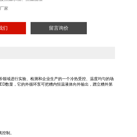
厂家
我们
留言询价
等领域进行实验、检测和企业生产的一个冷热受控、温度均匀的场
LED数显，它的外循环泵可把糟内恒温液体向外输出，蹭立糟外第
距离控制。