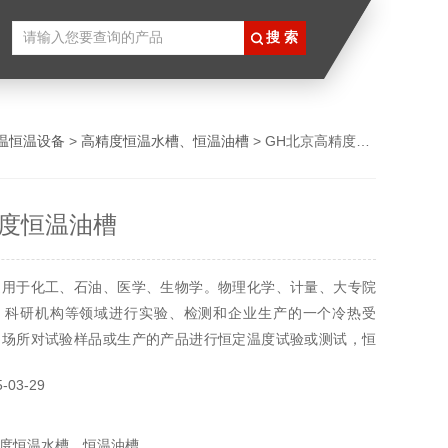
温恒温设备
>
高精度恒温水槽、恒温油槽
> GH北京高精度恒温油槽
度恒温油槽
泛用于化工、石油、医学、生物学。物理化学、计量、大专院
、科研机构等领域进行实验、检测和企业生产的一个冷热受
的场所对试验样品或生产的产品进行恒定温度试验或测试，恒
用PID自动控制，LED数显，它的外循环泵可把糟内恒温液体
03-29
糟外第二恒温场，扩大使用范围。
度恒温水槽、恒温油槽