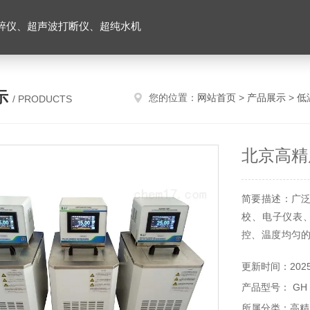
碎仪、超声波打断仪、超纯水机
示
您的位置：
网站首页
>
产品展示
>
低
/ PRODUCTS
北京高精
简要描述：广
校、电子仪表
控、温度均匀
温糟控制系统采
更新时间：2025-
向外输出，蹭立
产品型号： GH
所属分类：高精