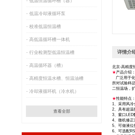
低温恒温循环槽（器）
低温冷却液循环泵
校准低温恒温槽
高低温循环槽一体机
详情介
行业检测型低温恒温槽
高温循环器（槽）
北京-高精度
★
产品介绍
广泛用于化
高精度恒温水槽、恒温油槽
所对试验样品
二恒温场，
冷却液循环机（冷水机）
★
性能特点
1、采用风
2、具有超温
查看全部
3、窗口LE
4、微机修正
5、可做液位
6、可选配R