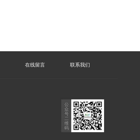
在线留言
联系我们
公
众
号
二
维
码