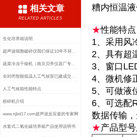
糟内恒温液
相关文章
RELATED ARTICLES
★
性能特点
生化培养箱说明
1、采用风
超声波细胞破碎仪我们保证10年不坏，除非去破坏。
2、具有超
蔬菜冷冻干燥机（南京贝帝仪器厂专业生产）
3、窗口L
全封闭智能低温人工气候室已建成交工情况
4、微机修
5、可做液
人工气候箱性能特点
6、可选配R
粉碎机介绍
数据传输，
www.njbd17.com超声波反应釜的专家网
★
产品型号
水套式二氧化碳培养箱产品使用说明书