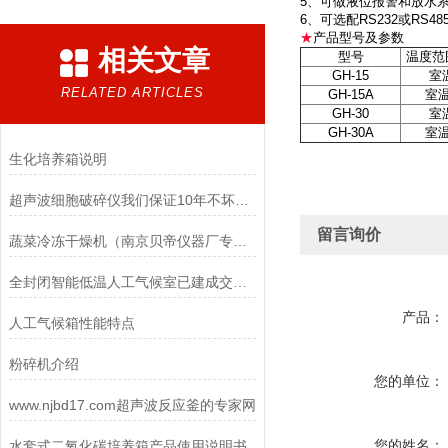
5、可做液位报警和放水
6、可选配RS232或R
★
产品型号及参数
相关文章
型号
温度范
GH-15
室温
RELATED ARTICLES
GH-15A
室温
GH-30
室温
GH-30A
室温
生化培养箱说明
超声波细胞破碎仪我们保证10年不坏，除非去破坏。
留言询价
蔬菜冷冻干燥机（南京贝帝仪器厂专业生产）
全封闭智能低温人工气候室已建成交工情况
产品：
人工气候箱性能特点
粉碎机介绍
您的单位：
www.njbd17.com超声波反应釜的专家网
您的姓名：
水套式二氧化碳培养箱产品使用说明书