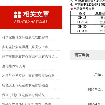
5、可做液位报警和放水
6、可选配RS232或R
★
产品型号及参数
相关文章
型号
温度范
GH-15
室温
RELATED ARTICLES
GH-15A
室温
GH-30
室温
GH-30A
室温
科学家破译芝麻抗衰老功能密码
实时监控多光源昆虫味觉仪上市
留言询价
超声波细胞破碎仪在结构上有啥特点呢？
生化培养箱说明
产品：
均质乳化反应釜—南京贝帝实验仪器有限公司生产
智能人工气候室控制系统实物图
您的单位：
做离心时如何选购离心机转头
您的姓名：
种子发芽箱的6大特点-南京贝帝牌