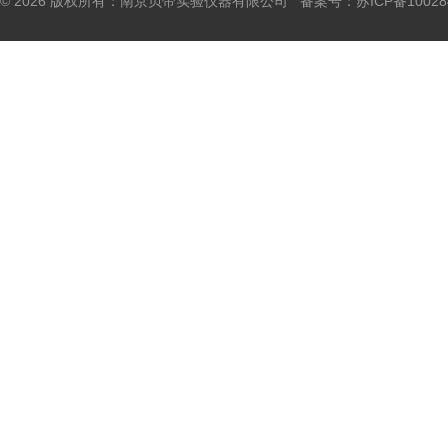
© 2026 版权所有：南京贝帝实验仪器有限公司 备案号：
苏ICP备10028