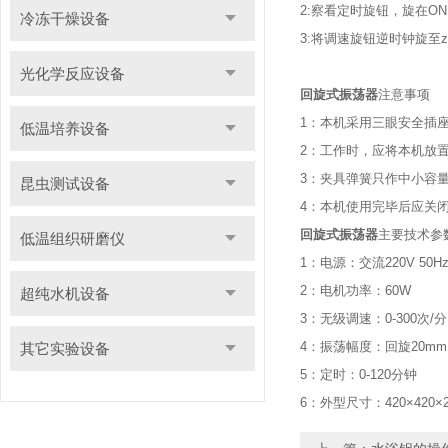
2:察看定时旋钮，旋在O
冷冻干燥设备
3:将调速旋钮逆时钟旋至
光化学反应设备
回旋式振荡器
注意事项
1：本机采用三眼安全插
低温培养设备
2：工作时，应将本机放
3：夹具弹簧只作中小容
昆虫测试设备
4：本机使用完毕后应关
回旋式振荡器
主要技术参
低温组织研磨仪
1：电源：交流220V 50H
2：电机功率：60W
超纯水机设备
3：无级调速：0-300次/分
4：振荡幅度：回旋20mm
其它实验设备
5：定时：0-120分钟
6：外型尺寸：420×420×