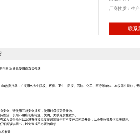
厂商性质：生产
联系
绍
搅拌器-欢迎你使用南京贝帝牌
热式磁力加热搅拌器，广泛用各大中院校、环保、卫生、防疫、石油、化工、医疗等单位。本仪器性能好，
人身安全，请使用三相安全插座，使用时必须妥善接地。
保持整洁，长期不用应切断电源，关闭开关以免发生意外。
没有加入导热油时以及没有连接温度传感器请千万不要开启控温开关，以免电热管及恒温表损坏。
请仔细阅读说明书，以免造成不必要的麻烦。
术参数: