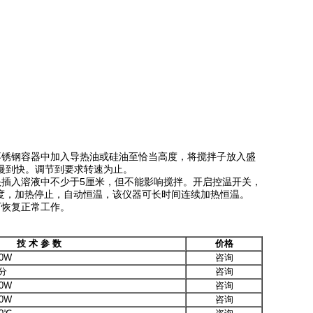
不锈钢容器中加入导热油或硅油至恰当高度，将搅拌子放入盛
慢到快。调节到要求转速为止。
头插入溶液中不少于5厘米，但不能影响搅拌。开启控温开关，
度，加热停止，自动恒温，该仪器可长时间连续加热恒温。
可恢复正常工作。
技 术 参 数
价格
0W
咨询
/分
咨询
0W
咨询
0W
咨询