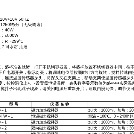
0V+10V 50HZ
-1250转/分（无级调速）
：40W
：≤800W
：RT-299℃
 7.可水浴.油浴
源，盛杯准备就绪，打开不锈钢容器盖，将盛杯放置不锈钢容器中间，往
开启电源开关，指示灯亮，将调速电位器按顺时针方向旋转，搅拌转速由
时，连接温度传感器探头，将探头夹在支架上，移动支架使温度传感器探
度，按控温仪上+、-设置需恒温温度，表头数字显示数值为盛杯中实际温
中搅拌子出现跳子现象，请关闭电源后重新开启，速度由慢到快，调节便
型 号
仪 器 名 称
8－1
磁力加热搅拌器
zui大：1000ml、加热：20
8HW－1
恒温磁力搅拌器
室温－100℃、0－2400转
9－1
磁力加热搅拌器
zui大：1000ml、加热：30
9－2
双向磁力搅拌器
zui大：1000ml、加热：30