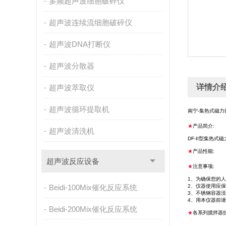
多频超声波细胞破碎仪
超声波连续流细胞破碎仪
超声波DNA打断仪
超声波分散器
详情介
超声波萃取仪
超声波循环提取机
南宁-集热式磁力
★
产品简介:
超声波清洗机
DF-II型集
★
产品性能:
超声波反应设备
★
注意事项:
1、为确保您的
Beidi-100Mix催化反应系统
2、仪器使用应
3、不锈钢容器
4、用本仪器前
Beidi-200Mix催化反应系统
★
各系列搅拌器技