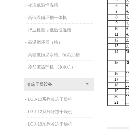
8
校准低温恒温槽
6
H
7
H
高低温循环槽一体机
8
H
9
H
10
H
行业检测型低温恒温槽
11
H
12
D
高温循环器（槽）
13
D
14
D
高精度恒温水槽、恒温油槽
15
D
冷却液循环机（冷水机）
16
J
17
J
冷冻干燥设备
18
J
19
J
20
J
LGJ-10系列冷冻干燥机
21
J
LGJ-12系列冷冻干燥机
LGJ-18系列冷冻干燥机