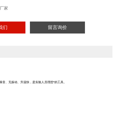
厂家
我们
留言询价
无噪音、无振动、升温快，是实验人员理想*的工具。