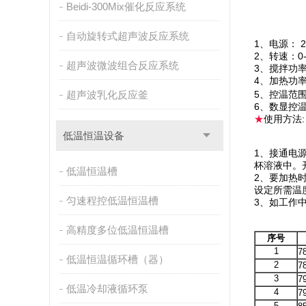
Beidi-300Mix催化反应系统
自动旋转式超声波反应系统
1、电源： 22
2、转速：0
超声波微波组合反应系统
3、搅拌功率
4、加热功率
超声波乳化反应釜
5、控温范围
6、数显控温
★
使用方法:
低温恒温设备
1、接通电
杯溶液中。
低温恒温槽
2、要加热
设定所需温
匀速程控低温恒温槽
3、如工作
高精度多位低温恒温槽
序号
1
7
低温恒温循环槽（器）
2
7
3
7
低温冷却液循环泵
4
7
5