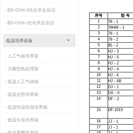
BD-GHX-II光化学反应仪
序号
型 号
1
78－1
BD-GHX-I光化学反应仪
2
78HW－1
3
79－1
4
79－2
低温培养设备
5
85－2
6
HJ－3
人工气候培养室
7
HJ－5
8
HJ－2
灭菌型热处理室
9
HJ－4
10
HJ－6
11
HJ－6B
低温人工气候箱
12
DJ－1
13
DX－II
低温光照培养箱
14
DF－2
低温恒温恒湿培养箱
15
DF-101S
低温生化培养箱
16
JJ－1
17
JJ－1
低温霉菌培养箱
18